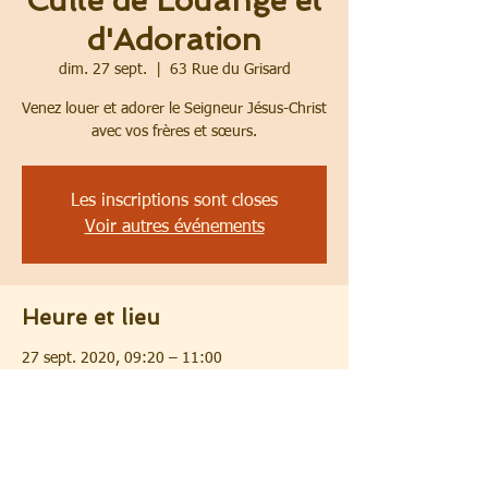
Culte de Louange et
d'Adoration
dim. 27 sept.
  |  
63 Rue du Grisard
Venez louer et adorer le Seigneur Jésus-Christ
avec vos frères et sœurs.
Les inscriptions sont closes
Voir autres événements
Heure et lieu
27 sept. 2020, 09:20 – 11:00
63 Rue du Grisard, 63 Rue du Grisard, 69800
Saint-Priest, France