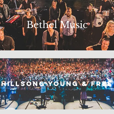
Bethel Music
Hillsong young & free