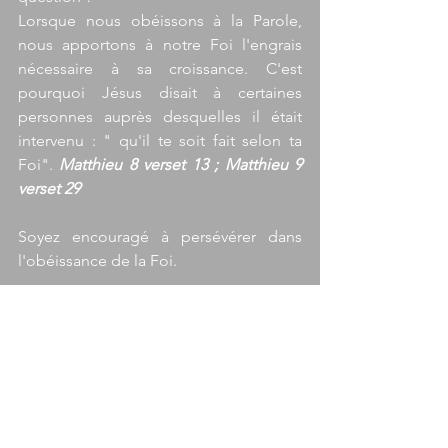
Lorsque nous obéissons à la Parole, 
nous apportons à notre Foi l'engrais 
nécessaire à sa croissance. C'est 
pourquoi Jésus disait à certaines 
personnes auprès desquelles il était 
intervenu : " qu'il te soit fait selon ta 
Foi". 
Matthieu 8 verset 13 ; Matthieu 9 
verset 29
Soyez encouragé à persévérer dans 
l'obéissance de la Foi.
Mots-clés :
Foi